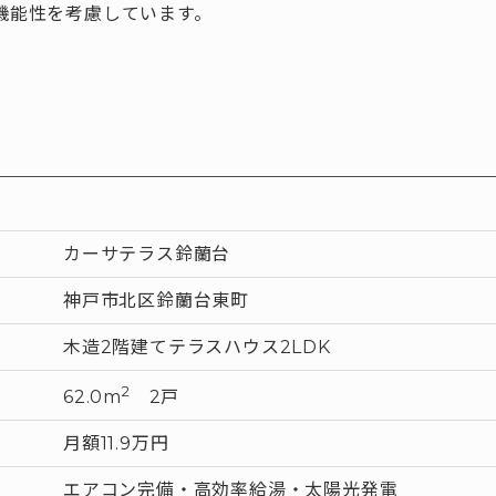
機能性を考慮しています。
カーサテラス鈴蘭台
神戸市北区鈴蘭台東町
木造2階建てテラスハウス2LDK
2
62.0m
2戸
月額11.9万円
エアコン完備・高効率給湯・太陽光発電