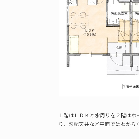
１階はＬＤＫと水周りを２階はホ
り、勾配天井など平面ではわから